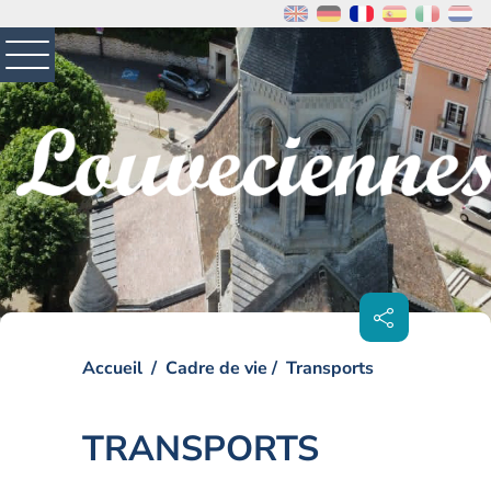
MENU
PRINCIPAL
Visiter la page accueil du site de Louveciennes
Partager
sur les
réseaux
sociaux
Accueil
Cadre de vie
Transports
TRANSPORTS