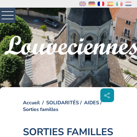
MENU
PRINCIPAL
Visiter la page accueil du site de Louveciennes
Partager
sur les
réseaux
sociaux
Accueil
SOLIDARITÉS
AIDES
Sorties familles
SORTIES FAMILLES