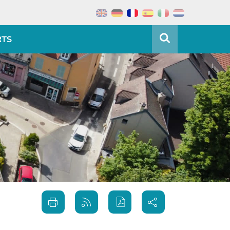
RTS
Partager
Imprimer
Générer
sur les
cette
le flux
réseaux
page
RSS
sociaux