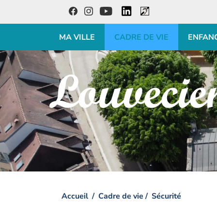
LinkedIn
Facebook
Instagram
Youtube
Accessibilité
MA VILLE
CADRE DE VIE
ENFAN
Visiter la page accueil du site de Louveciennes
Accueil
Cadre de vie
Sécurité