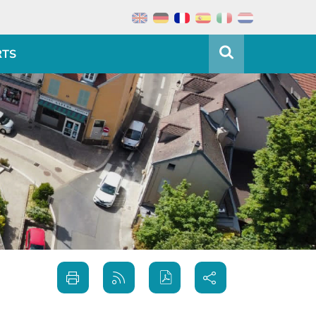
RTS
Partager
Imprimer
Générer
sur les
cette
le flux
réseaux
page
RSS
sociaux