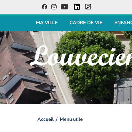
LinkedIn
Facebook
Instagram
Youtube
Accessibilité
MA VILLE
CADRE DE VIE
ENFAN
Visiter la page accueil du site de Louveciennes
Accueil
Menu utile