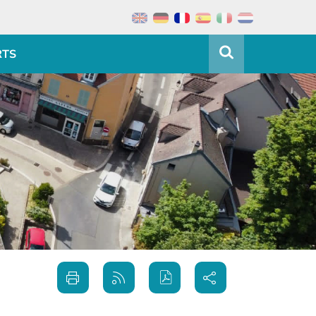
RTS
Partager
Imprimer
Générer
sur les
cette
le flux
réseaux
page
RSS
sociaux