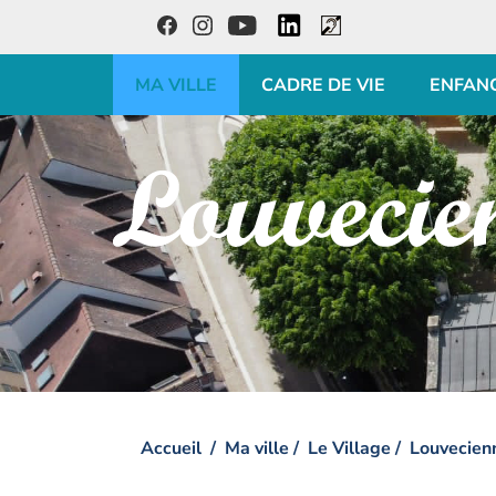
LinkedIn
Facebook
Instagram
Youtube
Accessibilité
MA VILLE
CADRE DE VIE
ENFAN
Visiter la page accueil du site de Louveciennes
Accueil
Ma ville
Le Village
Louvecien