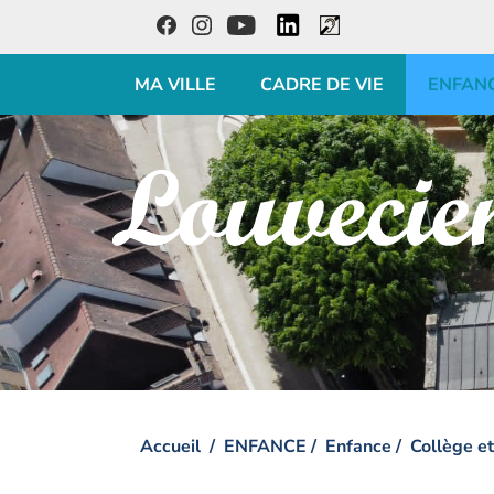
LinkedIn
Facebook
Instagram
Youtube
Accessibilité
MA VILLE
CADRE DE VIE
ENFAN
Visiter la page accueil du site de Louveciennes
Accueil
ENFANCE
Enfance
Collège et