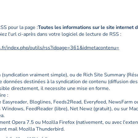
SS pour la page :
Toutes les informations sur le site internet d
piez l'url ci-après dans votre logiciel de lecture de RSS :
.fr/index.php/outils/rss?idpage=361&idmetacontenu=
(syndication vraiment simple), ou de Rich Site Summary (Résu
de données destinées à la syndication de contenu (diffusion des
isible directement, il necessite une mise en forme.
ire :
te Easyreader, Bloglines, Feeds2Read, Everyfeed, NewsFarm o
us Windows, FeedReader (libre), Net Newz (gratuit), ou sur Ma
ea.
nt Opera 7.5 ou Mozilla Firefox (nativement, ou avec l'extensi
ient mail Mozilla Thunderbird.