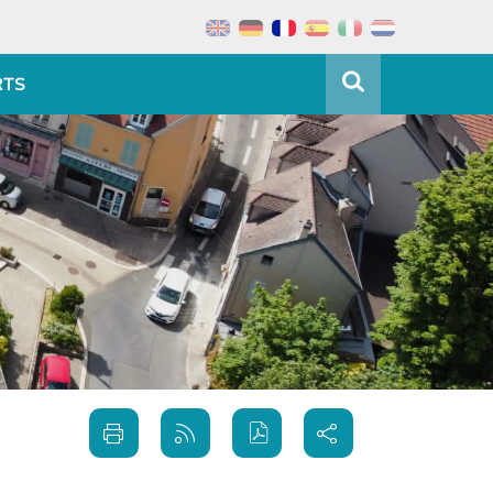
RTS
Partager
Imprimer
Générer
sur les
cette
le flux
réseaux
page
RSS
sociaux