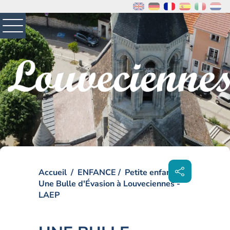
MENU
PRINCIPAL
Visiter la page accueil du site de Louveciennes
Partager
sur les
Accueil
ENFANCE
Petite enfance
réseaux
sociaux
Une Bulle d'Évasion à Louveciennes -
LAEP