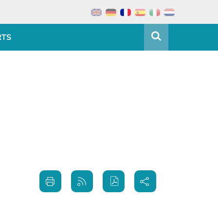
RTS
Partager
Imprimer
Générer
sur les
cette
le flux
réseaux
page
RSS
sociaux