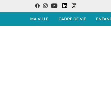
LinkedIn
Facebook
Instagram
Youtube
Accessibilité
MA VILLE
CADRE DE VIE
ENFAN
Visiter la page accueil du site de Louveciennes