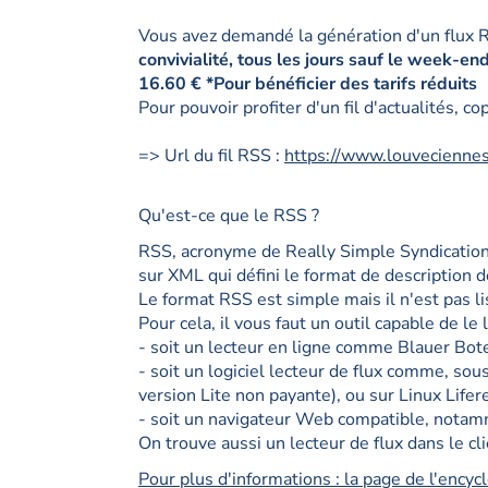
Vous avez demandé la génération d'un flux R
convivialité, tous les jours sauf le week-end 
16.60 € *Pour bénéficier des tarifs réduits
Pour pouvoir profiter d'un fil d'actualités, co
=> Url du fil RSS :
https://www.louveciennes
Qu'est-ce que le RSS ?
RSS, acronyme de Really Simple Syndication 
sur XML qui défini le format de description 
Le format RSS est simple mais il n'est pas l
Pour cela, il vous faut un outil capable de le l
- soit un lecteur en ligne comme Blauer Bo
- soit un logiciel lecteur de flux comme, so
version Lite non payante), ou sur Linux Lifer
- soit un navigateur Web compatible, notamme
On trouve aussi un lecteur de flux dans le cl
Pour plus d'informations : la page de l'encyc