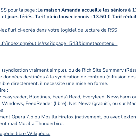
SS pour la page :
La maison Amanda accueille les séniors à 
et jours fériés. Tarif plein louveciennois : 13.50 € Tarif réduit
piez l'url ci-après dans votre logiciel de lecture de RSS :
.fr/index.php/outils/rss?idpage=543&idmetacontenu=
(syndication vraiment simple), ou de Rich Site Summary (Résu
de données destinées à la syndication de contenu (diffusion des
isible directement, il necessite une mise en forme.
ire :
te Easyreader, Bloglines, Feeds2Read, Everyfeed, NewsFarm o
us Windows, FeedReader (libre), Net Newz (gratuit), ou sur Ma
ea.
nt Opera 7.5 ou Mozilla Firefox (nativement, ou avec l'extensi
ient mail Mozilla Thunderbird.
lopédie libre Wikipédia.