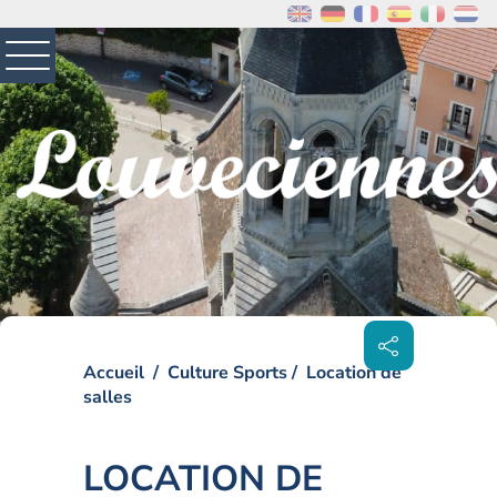
MENU
PRINCIPAL
Visiter la page accueil du site de Louveciennes
Partager
sur les
réseaux
sociaux
Accueil
Culture Sports
Location de
salles
LOCATION DE