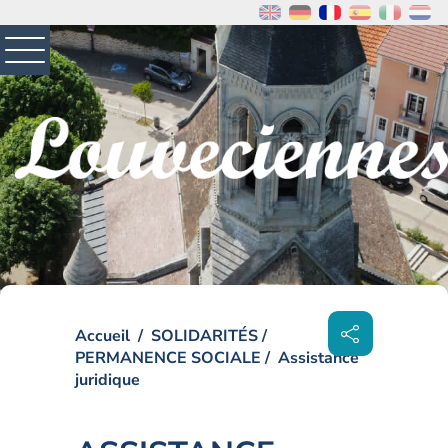
MENU
PRINCIPAL
Visiter la page accueil du site de Louveciennes
Partager
sur les
Accueil
SOLIDARITÉS
réseaux
sociaux
PERMANENCE SOCIALE
Assistance
juridique