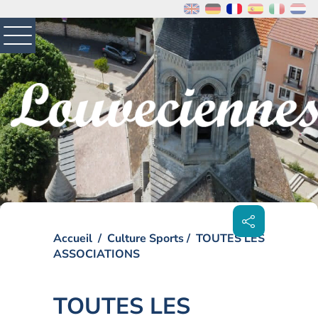
MENU
PRINCIPAL
Visiter la page accueil du site de Louveciennes
Partager
sur les
réseaux
sociaux
Accueil
Culture Sports
TOUTES LES
ASSOCIATIONS
TOUTES LES