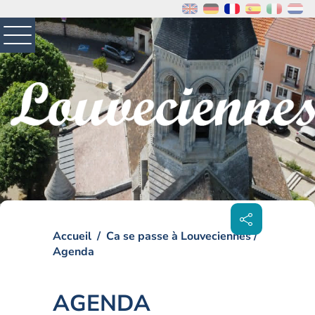
MENU
PRINCIPAL
Visiter la page accueil du site de Louveciennes
Partager
sur les
réseaux
sociaux
Accueil
Ca se passe à Louveciennes
Agenda
AGENDA