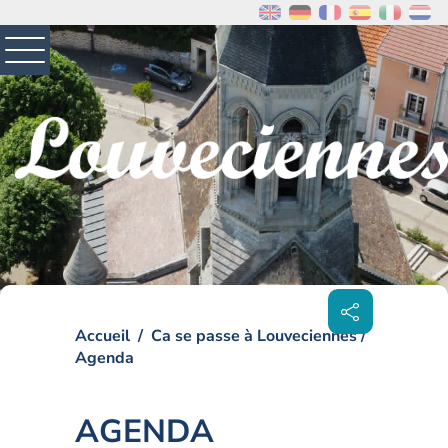
MENU
PRINCIPAL
Visiter la page accueil du site de Louveciennes
Partager
sur les
réseaux
sociaux
Accueil
Ca se passe à Louveciennes
Agenda
AGENDA