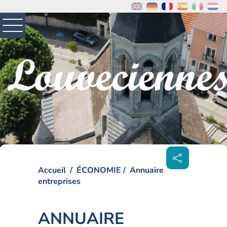
MENU
PRINCIPAL
Visiter la page accueil du site de Louveciennes
Partager
sur les
réseaux
sociaux
Accueil
ÉCONOMIE
Annuaire
entreprises
ANNUAIRE