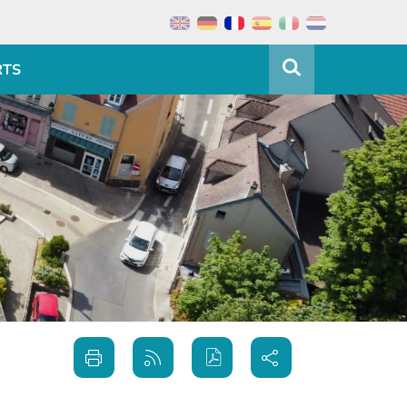
RTS
Partager
Imprimer
Générer
sur les
cette
le flux
réseaux
page
RSS
sociaux