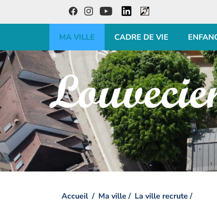
LinkedIn
Facebook
Instagram
Youtube
Accessibilité
MA VILLE
CADRE DE VIE
ENFAN
Visiter la page accueil du site de Louveciennes
Accueil
Ma ville
La ville recrute