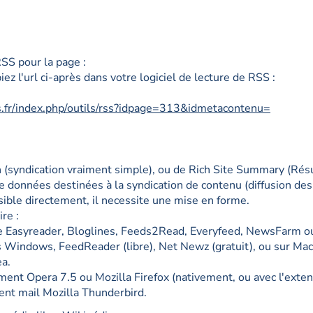
SS pour la page :
piez l'url ci-après dans votre logiciel de lecture de RSS :
.fr/index.php/outils/rss?idpage=313&idmetacontenu=
(syndication vraiment simple), ou de Rich Site Summary (Résu
de données destinées à la syndication de contenu (diffusion des
isible directement, il necessite une mise en forme.
ire :
te Easyreader, Bloglines, Feeds2Read, Everyfeed, NewsFarm o
us Windows, FeedReader (libre), Net Newz (gratuit), ou sur Ma
ea.
nt Opera 7.5 ou Mozilla Firefox (nativement, ou avec l'extensi
ient mail Mozilla Thunderbird.