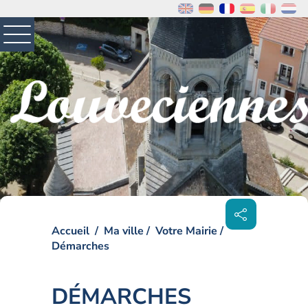
MENU
PRINCIPAL
Visiter la page accueil du site de Louveciennes
Partager
sur les
réseaux
sociaux
Accueil
Ma ville
Votre Mairie
Démarches
DÉMARCHES