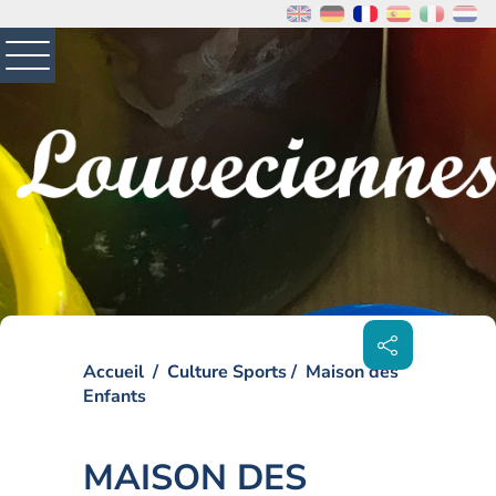
MENU
PRINCIPAL
Visiter la page accueil du site de Louveciennes
Partager
sur les
réseaux
sociaux
Accueil
Culture Sports
Maison des
Enfants
MAISON DES