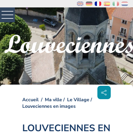
MENU
PRINCIPAL
Visiter la page accueil du site de Louveciennes
Partager
sur les
réseaux
sociaux
Accueil
Ma ville
Le Village
Louveciennes en images
LOUVECIENNES EN