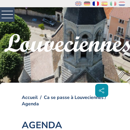
MENU
PRINCIPAL
Visiter la page accueil du site de Louveciennes
Partager
sur les
réseaux
sociaux
Accueil
Ca se passe à Louveciennes
Agenda
AGENDA