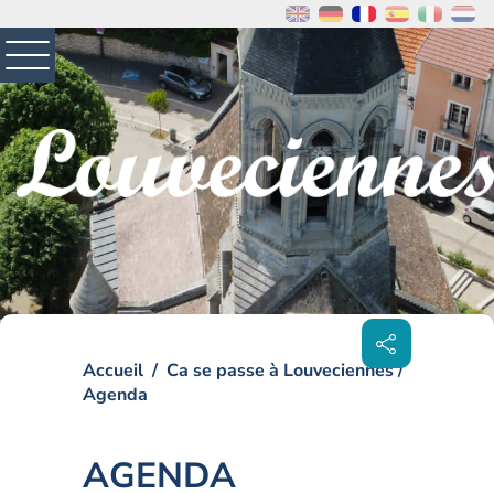
MENU
PRINCIPAL
Visiter la page accueil du site de Louveciennes
Partager
sur les
réseaux
sociaux
Accueil
Ca se passe à Louveciennes
Agenda
AGENDA