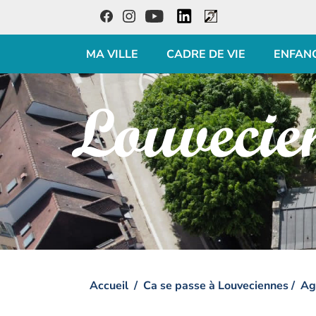
LinkedIn
Facebook
Instagram
Youtube
Accessibilité
MA VILLE
CADRE DE VIE
ENFAN
Visiter la page accueil du site de Louveciennes
Accueil
Ca se passe à Louveciennes
Ag