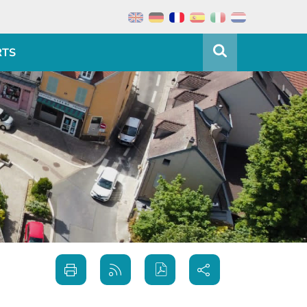
RTS
Partager
Imprimer
Générer
sur les
cette
le flux
réseaux
page
RSS
sociaux