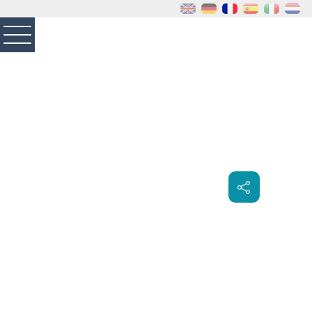
MENU
PRINCIPAL
Visiter la page accueil du site de Louveciennes
Partager
sur les
réseaux
sociaux