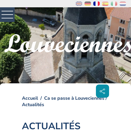
MENU
PRINCIPAL
Visiter la page accueil du site de Louveciennes
Partager
sur les
réseaux
sociaux
Accueil
Ca se passe à Louveciennes
Actualités
ACTUALITÉS