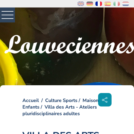
MENU
PRINCIPAL
Visiter la page accueil du site de Louveciennes
Partager
sur les
Accueil
Culture Sports
Maison des
réseaux
sociaux
Enfants
Villa des Arts - Ateliers
pluridisciplinaires adultes