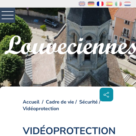
MENU
PRINCIPAL
Visiter la page accueil du site de Louveciennes
Partager
sur les
réseaux
sociaux
Accueil
Cadre de vie
Sécurité
Vidéoprotection
VIDÉOPROTECTION