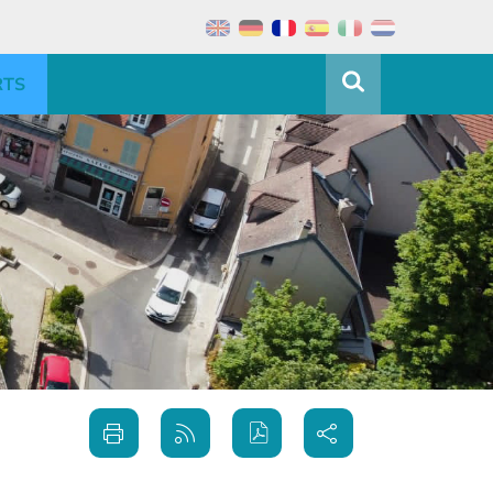
RTS
Partager
Imprimer
Générer
sur les
cette
le flux
réseaux
page
RSS
sociaux