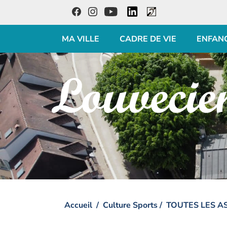
LinkedIn
Facebook
Instagram
Youtube
Accessibilité
MA VILLE
CADRE DE VIE
ENFAN
Visiter la page accueil du site de Louveciennes
Accueil
Culture Sports
TOUTES LES A