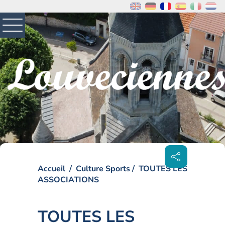
MENU
PRINCIPAL
Visiter la page accueil du site de Louveciennes
Partager
sur les
réseaux
sociaux
Accueil
Culture Sports
TOUTES LES
ASSOCIATIONS
TOUTES LES