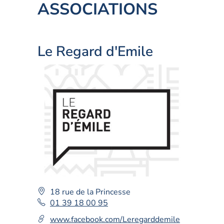
ASSOCIATIONS
Le Regard d'Emile
Adresse
18 rue de la Princesse
:
Téléphone
01 39 18 00 95
fixe
www.facebook.com/Leregarddemile