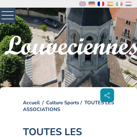
MENU
PRINCIPAL
Visiter la page accueil du site de Louveciennes
Partager
sur les
réseaux
sociaux
Accueil
Culture Sports
TOUTES LES
ASSOCIATIONS
TOUTES LES