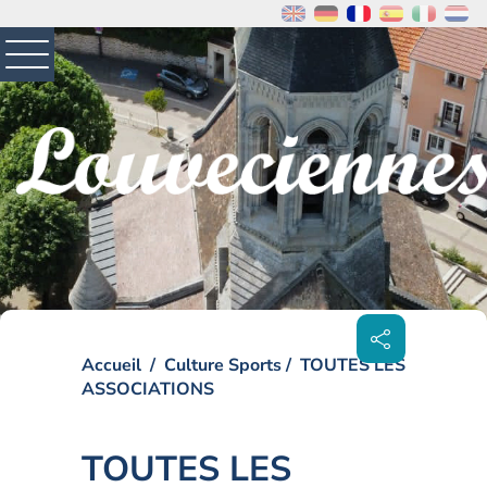
MENU
PRINCIPAL
Visiter la page accueil du site de Louveciennes
Partager
sur les
réseaux
sociaux
Accueil
Culture Sports
TOUTES LES
ASSOCIATIONS
TOUTES LES