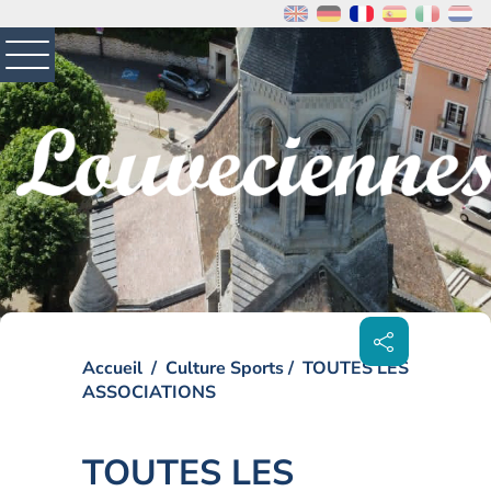
MENU
PRINCIPAL
Visiter la page accueil du site de Louveciennes
Partager
sur les
réseaux
sociaux
Accueil
Culture Sports
TOUTES LES
ASSOCIATIONS
TOUTES LES