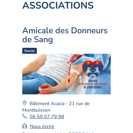
ASSOCIATIONS
Amicale des Donneurs
de Sang
Social
Adresse
Bâtiment Acacia - 21 rue de
:
Montbuisson
Téléphone
06 59 07 79 98
fixe
Nous écrire
: