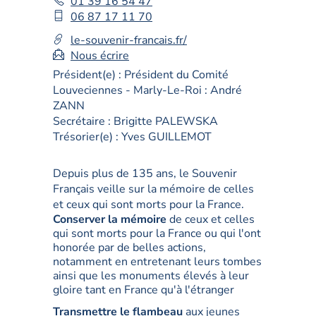
Téléphone
01 39 16 54 47
fixe
Téléphone
06 87 17 11 70
:
mobile
le-souvenir-francais.fr/
:
Nous écrire
Président(e) :
Président du Comité
Louveciennes - Marly-Le-Roi : André
ZANN
Secrétaire :
Brigitte PALEWSKA
Trésorier(e) :
Yves GUILLEMOT
Depuis plus de 135 ans, le Souvenir
Français veille sur la mémoire de celles
et ceux qui sont morts pour la France.
Conserver la mémoire
de ceux et celles
qui sont morts pour la France ou qui l'ont
honorée par de belles actions,
notamment en entretenant leurs tombes
ainsi que les monuments élevés à leur
gloire tant en France qu'à l'étranger
Transmettre le flambeau
aux jeunes