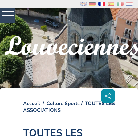
MENU
PRINCIPAL
Visiter la page accueil du site de Louveciennes
Partager
sur les
réseaux
sociaux
Accueil
Culture Sports
TOUTES LES
ASSOCIATIONS
TOUTES LES