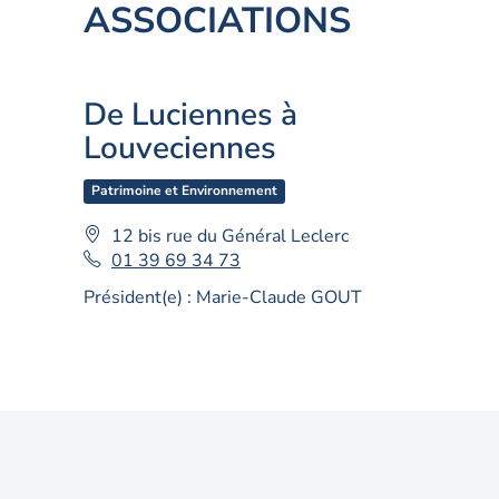
ASSOCIATIONS
De Luciennes à
Louveciennes
Patrimoine et Environnement
Adresse
12 bis rue du Général Leclerc
:
Téléphone
01 39 69 34 73
fixe
Président(e) :
Marie-Claude GOUT
: