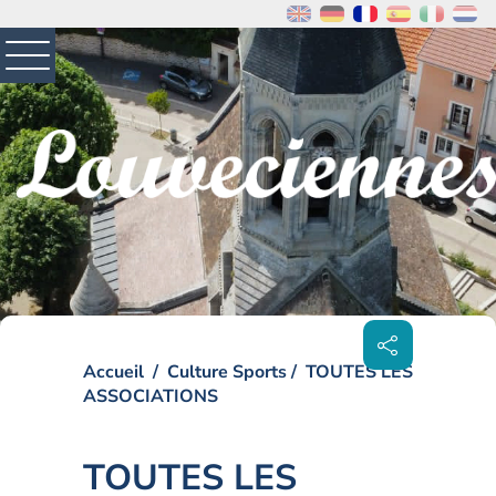
MENU
PRINCIPAL
Visiter la page accueil du site de Louveciennes
Partager
sur les
réseaux
sociaux
Accueil
Culture Sports
TOUTES LES
ASSOCIATIONS
TOUTES LES