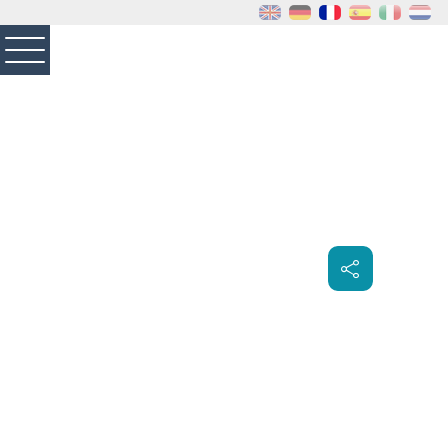
MENU
PRINCIPAL
Visiter la page accueil du site de Louveciennes
Partager
sur les
réseaux
sociaux