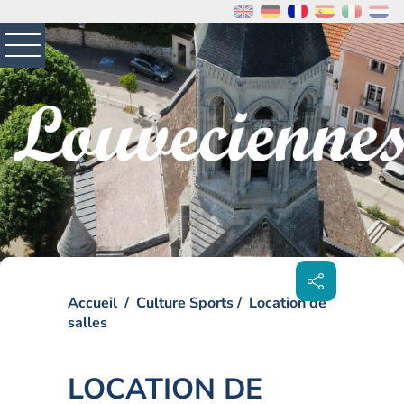
MENU
PRINCIPAL
Visiter la page accueil du site de Louveciennes
Partager
sur les
réseaux
sociaux
Accueil
Culture Sports
Location de
salles
LOCATION DE