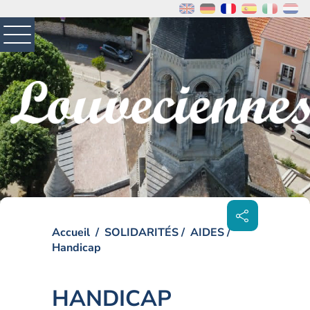
MENU
PRINCIPAL
Visiter la page accueil du site de Louveciennes
Partager
sur les
réseaux
sociaux
Accueil
SOLIDARITÉS
AIDES
Handicap
HANDICAP