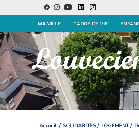
LinkedIn
Facebook
Instagram
Youtube
Accessibilité
MA VILLE
CADRE DE VIE
ENFAN
Visiter la page accueil du site de Louveciennes
Accueil
SOLIDARITÉS
LOGEMENT
D