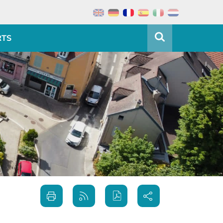
RTS
Partager
Imprimer
Générer
sur les
cette
le flux
réseaux
page
RSS
sociaux