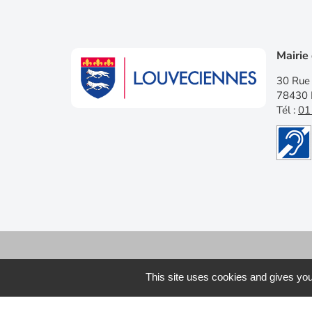
Mairie
30 Rue 
78430 
Tél :
01
This site uses cookies and gives you