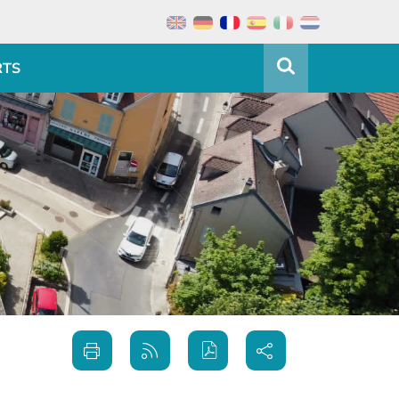
RTS
Partager
Imprimer
Générer
sur les
cette
le flux
réseaux
page
RSS
sociaux