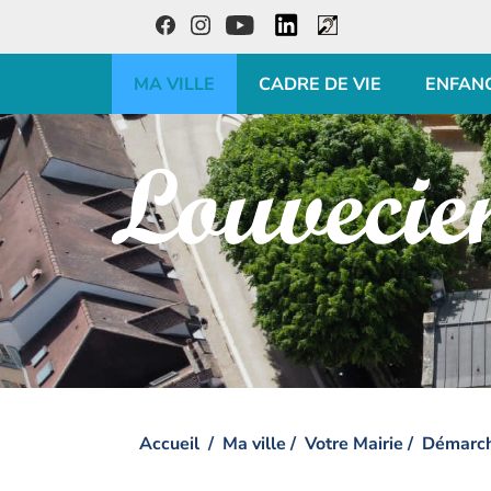
LinkedIn
Facebook
Instagram
Youtube
Accessibilité
MA VILLE
CADRE DE VIE
ENFAN
Visiter la page accueil du site de Louveciennes
Accueil
Ma ville
Votre Mairie
Démarc