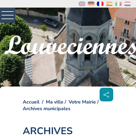
MENU
PRINCIPAL
Visiter la page accueil du site de Louveciennes
Partager
sur les
réseaux
sociaux
Accueil
Ma ville
Votre Mairie
Archives municipales
ARCHIVES