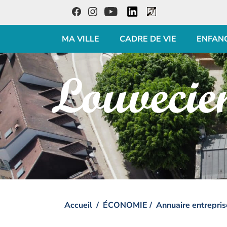
LinkedIn
Facebook
Instagram
Youtube
Accessibilité
MA VILLE
CADRE DE VIE
ENFAN
Visiter la page accueil du site de Louveciennes
Accueil
ÉCONOMIE
Annuaire entrepris