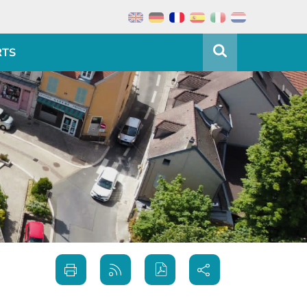
RTS
Partager
Imprimer
Générer
sur les
cette
le flux
réseaux
page
RSS
sociaux