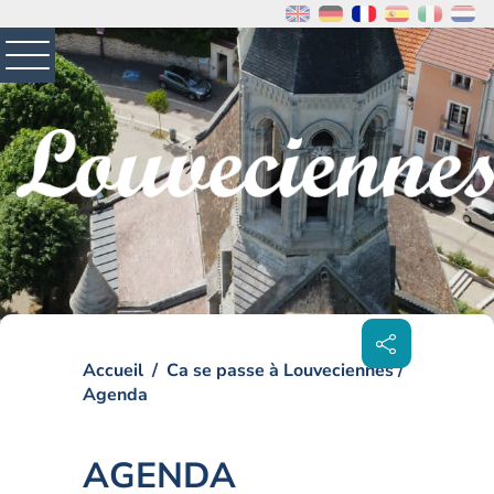
MENU
PRINCIPAL
Visiter la page accueil du site de Louveciennes
Partager
sur les
réseaux
sociaux
Accueil
Ca se passe à Louveciennes
Agenda
AGENDA