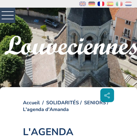
MENU
PRINCIPAL
Visiter la page accueil du site de Louveciennes
Partager
sur les
réseaux
sociaux
Accueil
SOLIDARITÉS
SENIORS
L'agenda d'Amanda
L'AGENDA