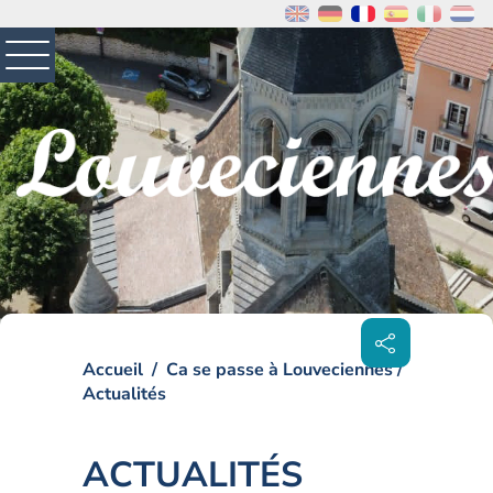
MENU
PRINCIPAL
Visiter la page accueil du site de Louveciennes
Partager
sur les
réseaux
sociaux
Accueil
Ca se passe à Louveciennes
Actualités
ACTUALITÉS