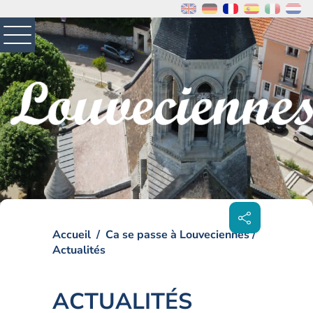
MENU
PRINCIPAL
Visiter la page accueil du site de Louveciennes
Partager
sur les
réseaux
sociaux
Accueil
Ca se passe à Louveciennes
Actualités
ACTUALITÉS