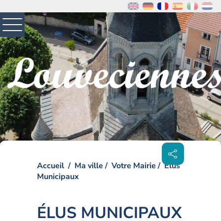
MENU
PRINCIPAL
Visiter la page accueil du site de Louveciennes
Partager
sur les
réseaux
sociaux
Accueil
Ma ville
Votre Mairie
Élus
Municipaux
ÉLUS MUNICIPAUX